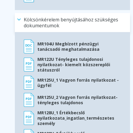
Kölcsönkérelem benyújtásához szükséges
dokumentumok
MR104U Megbízott pénzügyi
tanácsadó meghatalmazása
MR122U Tényleges tulajdonosi
nyilatkozat- kiemelt közszereplői
státuszról
MR125U_1 Vagyon forrás nyilatkozat -
ügyfél
MR125U_2 Vagyon forrás nyilatkozat-
tényleges tulajdonos
MR128U_1 Értékbecslő
nyilatkozata_ingatlan_természetes
személy