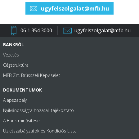
ugyfelszolgalat@mfb.hu
06 1 354 3000
ugyfelszolgalat@mfb.hu
BANKRÓL
Vezetés
Cégstruktúra
MFB Zrt. Brüsszeli Képviselet
DOKUMENTUMOK
Alapszabály
Nyilvánosságra hozatali tájékoztató
A Bank minősítése
Üzletszabályzatok és Kondíciós Lista