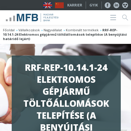
KARRIER
GYIK
Főoldal
Vállalkozások
Nagyvállalat
Kombinált termékek
RRF-REP-
10.14.1-24 Elektromos gépjármű töltőállomások telepítése (A benyújtási
határidő lejárt)
RRF-REP-10.14.1-24
ELEKTROMOS
GÉPJÁRMŰ
TÖLTŐÁLLOMÁSOK
TELEPÍTÉSE (A
BENYÚJTÁSI