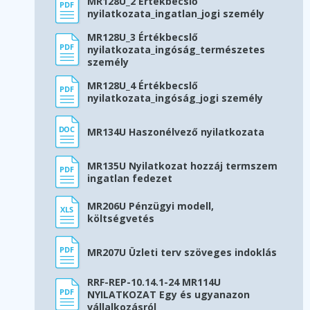
MR128U_2 Értékbecslő
nyilatkozata_ingatlan_jogi személy
MR128U_3 Értékbecslő
nyilatkozata_ingóság_természetes
személy
MR128U_4 Értékbecslő
nyilatkozata_ingóság_jogi személy
MR134U Haszonélvező nyilatkozata
MR135U Nyilatkozat hozzáj termszem
ingatlan fedezet
MR206U Pénzügyi modell,
költségvetés
MR207U Üzleti terv szöveges indoklás
RRF-REP-10.14.1-24 MR114U
NYILATKOZAT Egy és ugyanazon
vállalkozásról