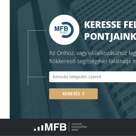
KERESSE FE
PONTJAINK
Az Önhöz, vagy vállalkozásához le
fiókkereső segítségével találhatja 
KERESÉS