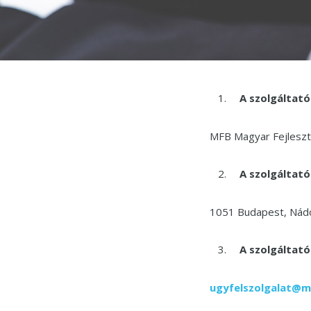
A szolgáltató
MFB Magyar Fejlesz
A szolgáltató
1051 Budapest, Nádo
A szolgáltató
ugyfelszolgalat@m