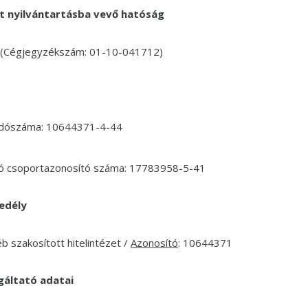
ót nyilvántartásba vevő hatóság
 (Cégjegyzékszám: 01-10-041712)
 adószáma: 10644371-4-44
adó csoportazonosító száma: 17783958-5-41
edély
éb szakosított hitelintézet /
Azonosító
: 10644371
gáltató adatai