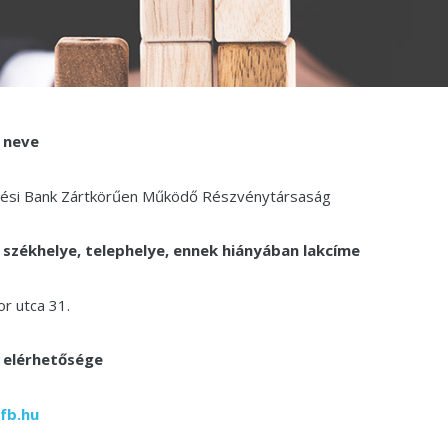
 neve
tési Bank Zártkörűen Működő Részvénytársaság
 székhelye, telephelye, ennek hiányában lakcíme
r utca 31.
 elérhetősége
fb.hu