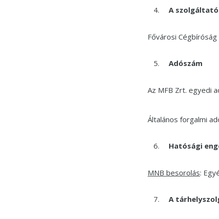
A szolgáltat
Fővárosi Cégbíróság
Adószám
Az MFB Zrt. egyedi
Általános forgalmi 
Hatósági eng
MNB besorolás
: Egy
A tárhelyszol