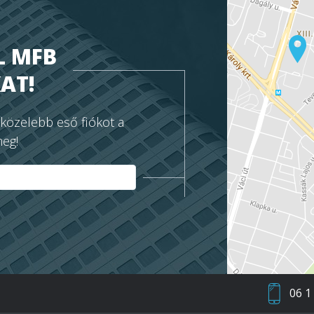
L MFB
AT!
gközelebb eső fiókot a
meg!
06 1