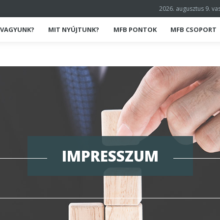
2026. augusztus 9. v
K VAGYUNK?
MIT NYÚJTUNK?
MFB PONTOK
MFB CSOPORT
IMPRESSZUM