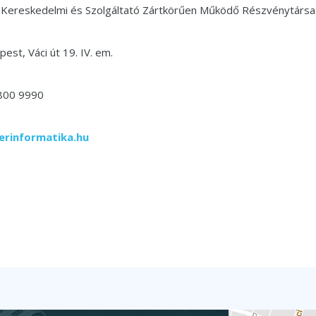
 Kereskedelmi és Szolgáltató Zártkörűen Működő Részvénytárs
est, Váci út 19. IV. em.
 800 9990
erinformatika.hu