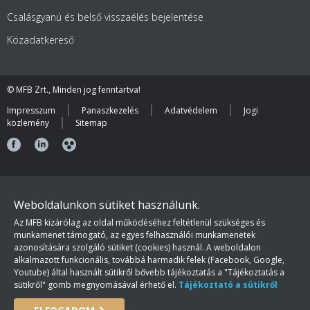
Csalásgyanú és belső visszaélés bejelentése
Közadatkereső
© MFB Zrt., Minden jog fenntartva!
Impresszum
Panaszkezelés
Adatvédelem
Jogi
közlemény
Sitemap
Weboldalunkon sütiket használunk.
Az MFB kizárólag az oldal működéséhez feltétlenül szükséges és
munkamenet támogató, az egyes felhasználói munkamenetek
azonosítására szolgáló sütiket (cookies) használ. A weboldalon
alkalmazott funkcionális, továbbá harmadik felek (Facebook, Google,
Youtube) által használt sütikről bővebb tájékoztatás a "Tájékoztatás a
sütikről" gomb megnyomásával érhető el.
Tájékoztató a sütikről