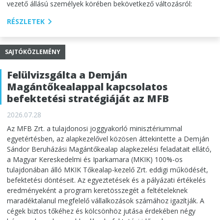
vezető állású személyek körében bekövetkező változásról:
RÉSZLETEK
SAJTÓKÖZLEMÉNY
Felülvizsgálta a Demján
Magántőkealappal kapcsolatos
befektetési stratégiáját az MFB
2026.07.28
Az MFB Zrt. a tulajdonosi joggyakorló minisztériummal
egyetértésben, az alapkezelővel közösen áttekintette a Demján
Sándor Beruházási Magántőkealap alapkezelési feladatait ellátó,
a Magyar Kereskedelmi és Iparkamara (MKIK) 100%-os
tulajdonában álló MKIK Tőkealap-kezelő Zrt. eddigi működését,
befektetési döntéseit. Az egyeztetések és a pályázati értékelés
eredményeként a program keretösszegét a feltételeknek
maradéktalanul megfelelő vállalkozások számához igazítják. A
cégek biztos tőkéhez és kölcsönhöz jutása érdekében négy