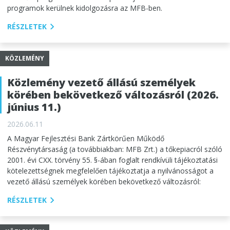
programok kerülnek kidolgozásra az MFB-ben.
RÉSZLETEK
KÖZLEMÉNY
Közlemény vezető állású személyek
körében bekövetkező változásról (2026.
június 11.)
2026.06.11
A Magyar Fejlesztési Bank Zártkörűen Működő
Részvénytársaság (a továbbiakban: MFB Zrt.) a tőkepiacról szóló
2001. évi CXX. törvény 55. §-ában foglalt rendkívüli tájékoztatási
kötelezettségnek megfelelően tájékoztatja a nyilvánosságot a
vezető állású személyek körében bekövetkező változásról:
RÉSZLETEK