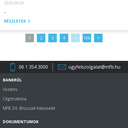
2026.06.09
_
RÉSZLETEK
1
2
3
4
»
106
>
06 1 354 3000
ugyfelszolgalat@mfb.hu
BANKRÓL
Vezetés
Cégstruktúra
MFB Zrt. Brüsszeli Képviselet
DOKUMENTUMOK