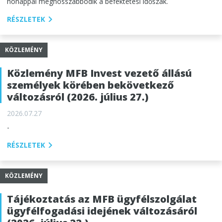
hónappal meghosszabbodik a befektetési időszak.
RÉSZLETEK
KÖZLEMÉNY
Közlemény MFB Invest vezető állású
személyek körében bekövetkező
változásról (2026. július 27.)
2026.07.27
-
RÉSZLETEK
KÖZLEMÉNY
Tájékoztatás az MFB ügyfélszolgálat
ügyfélfogadási idejének változásáról