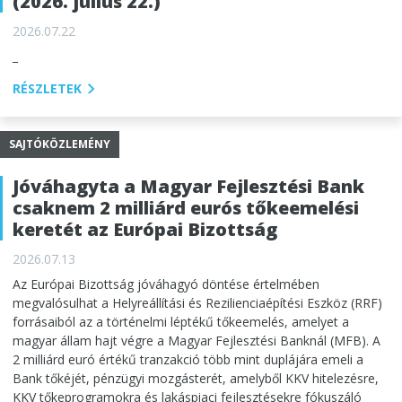
(2026. július 22.)
2026.07.22
_
RÉSZLETEK
SAJTÓKÖZLEMÉNY
Jóváhagyta a Magyar Fejlesztési Bank
csaknem 2 milliárd eurós tőkeemelési
keretét az Európai Bizottság
2026.07.13
Az Európai Bizottság jóváhagyó döntése értelmében
megvalósulhat a Helyreállítási és Rezilienciaépítési Eszköz (RRF)
forrásaiból az a történelmi léptékű tőkeemelés, amelyet a
magyar állam hajt végre a Magyar Fejlesztési Banknál (MFB). A
2 milliárd euró értékű tranzakció több mint duplájára emeli a
Bank tőkéjét, pénzügyi mozgásterét, amelyből KKV hitelezésre,
KKV tőkeprogramokra és lakáspiaci fejlesztésekre fókuszáló