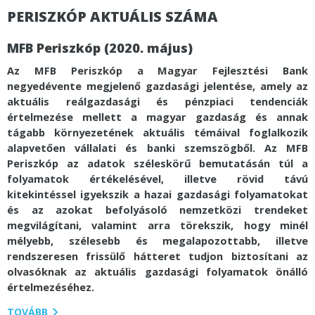
PERISZKÓP AKTUÁLIS SZÁMA
MFB Periszkóp (2020. május)
Az MFB Periszkóp a Magyar Fejlesztési Bank
negyedévente megjelenő gazdasági jelentése, amely az
aktuális reálgazdasági és pénzpiaci tendenciák
értelmezése mellett a magyar gazdaság és annak
tágabb környezetének aktuális témáival foglalkozik
alapvetően vállalati és banki szemszögből. Az MFB
Periszkóp az adatok széleskörű bemutatásán túl a
folyamatok értékelésével, illetve rövid távú
kitekintéssel igyekszik a hazai gazdasági folyamatokat
és az azokat befolyásoló nemzetközi trendeket
megvilágítani, valamint arra törekszik, hogy minél
mélyebb, szélesebb és megalapozottabb, illetve
rendszeresen frissülő hátteret tudjon biztosítani az
olvasóknak az aktuális gazdasági folyamatok önálló
értelmezéséhez.
TOVÁBB