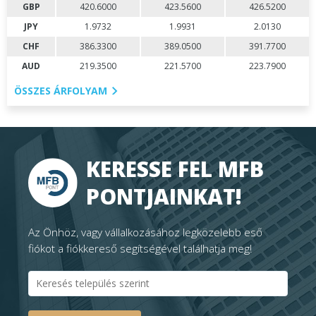
GBP
420.6000
423.5600
426.5200
JPY
1.9732
1.9931
2.0130
CHF
386.3300
389.0500
391.7700
AUD
219.3500
221.5700
223.7900
ÖSSZES ÁRFOLYAM
KERESSE FEL MFB
PONTJAINKAT!
Az Önhöz, vagy vállalkozásához legközelebb eső
fiókot a fiókkereső segítségével találhatja meg!