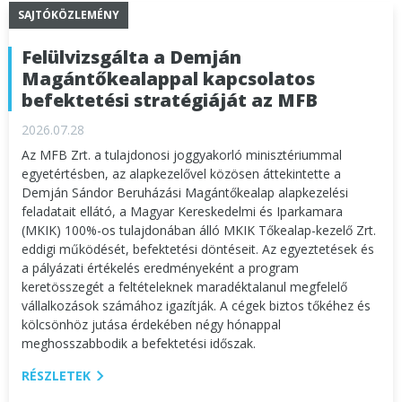
SAJTÓKÖZLEMÉNY
Felülvizsgálta a Demján
Magántőkealappal kapcsolatos
befektetési stratégiáját az MFB
2026.07.28
Az MFB Zrt. a tulajdonosi joggyakorló minisztériummal
egyetértésben, az alapkezelővel közösen áttekintette a
Demján Sándor Beruházási Magántőkealap alapkezelési
feladatait ellátó, a Magyar Kereskedelmi és Iparkamara
(MKIK) 100%-os tulajdonában álló MKIK Tőkealap-kezelő Zrt.
eddigi működését, befektetési döntéseit. Az egyeztetések és
a pályázati értékelés eredményeként a program
keretösszegét a feltételeknek maradéktalanul megfelelő
vállalkozások számához igazítják. A cégek biztos tőkéhez és
kölcsönhöz jutása érdekében négy hónappal
meghosszabbodik a befektetési időszak.
RÉSZLETEK