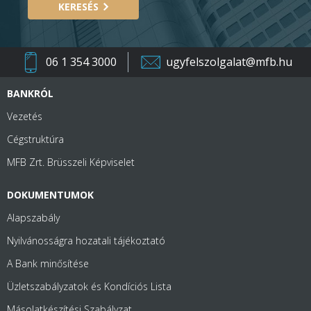
KERESÉS
06 1 354 3000
ugyfelszolgalat@mfb.hu
BANKRÓL
Vezetés
Cégstruktúra
MFB Zrt. Brüsszeli Képviselet
DOKUMENTUMOK
Alapszabály
Nyilvánosságra hozatali tájékoztató
A Bank minősítése
Üzletszabályzatok és Kondíciós Lista
Másolatkészítési Szabályzat