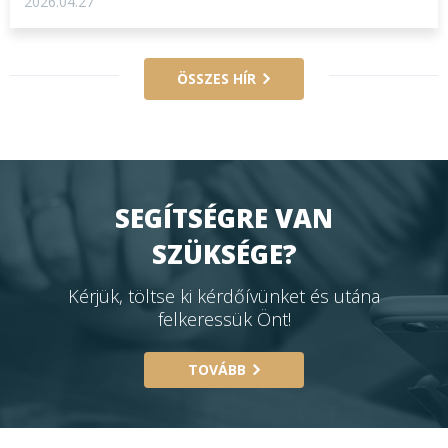
2026.04.27
ÖSSZES HÍR
SEGÍTSÉGRE VAN
SZÜKSÉGE?
Kérjük, töltse ki kérdőívünket és utána
felkeressük Önt!
TOVÁBB