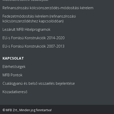
Refinanszírozási kölcsönszerződés-módosítási kérelem
Fedezetmódosítási kérelem (refinanszírozási
kölcsönszerződéshez kapcsolódóan)
Lezárult MFB Hitelprogramok
EU-s Forrású Konstrukciók 2014-2020
EU-s Forrású Konstrukciók 2007-2013
KAPCSOLAT
Elérhetőségek
MFB Pontok
Csalásgyanú és belső visszaélés bejelentése
Közadatkereső
© MFB Zrt., Minden jog fenntartva!