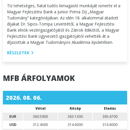
Tíz tehetséges, fiatal tudós kimagasló munkáját ismerte el a
Magyar Fejlesztési Bank a Junior Prima Díj „Magyar
Tudomány” kategóriájában. Az idén 18. alkalommal átadott
díjakat Dr. Sipos-Tompa Leventétől, a Magyar Fejlesztési
Bank elnök-vezérigazgatójától és Zátrok Ildikótól, a Magyar
Fejlesztési Bank ügyvezető igazgatójától vehették át a
díjazottak a Magyar Tudományos Akadémia épületében.
RÉSZLETEK
MFB ÁRFOLYAMOK
2026. 08. 06.
Vétel
Közép
Eladás
EUR
360.5900
363.1300
365.6700
USD
312.4000
314.6000
316.8000