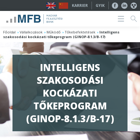
KARRIER
GYIK
Főoldal
Vállalkozások
Működő
Tőkebefektetések
Intelligens
szakosodási kockázati tőkeprogram (GINOP-8.1.3/B-17)
INTELLIGENS
SZAKOSODÁSI
KOCKÁZATI
TŐKEPROGRAM
(GINOP-8.1.3/B-17)