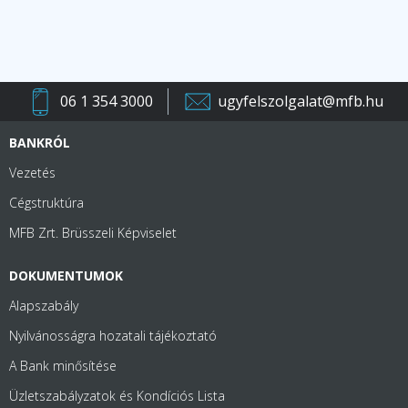
06 1 354 3000
ugyfelszolgalat@mfb.hu
BANKRÓL
Vezetés
Cégstruktúra
MFB Zrt. Brüsszeli Képviselet
DOKUMENTUMOK
Alapszabály
Nyilvánosságra hozatali tájékoztató
A Bank minősítése
Üzletszabályzatok és Kondíciós Lista