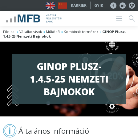
KARRIER
GYIK
Főoldal
Vállalkozások
Működő
Kombinált termékek
GINOP Plusz-
1.4.5-25 Nemzeti Bajnokok
GINOP PLUSZ-
1.4.5-25 NEMZETI
BAJNOKOK
Általános információ