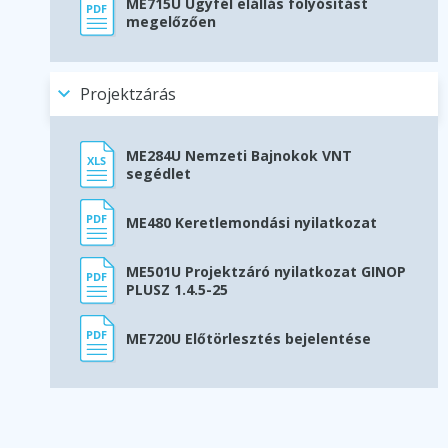
ME715U Ügyfél elállás folyósítást
megelőzően
Projektzárás
ME284U Nemzeti Bajnokok VNT
segédlet
ME480 Keretlemondási nyilatkozat
ME501U Projektzáró nyilatkozat GINOP
PLUSZ 1.4.5-25
ME720U Előtörlesztés bejelentése