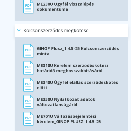
ME230U Ügyfél visszalépés
dokumentuma
Kölcsönszerződés megkötése
GINOP Plusz_1.4.5-25 Kölcsönszerződés
minta
ME310U Kérelem szerződéskötési
határidő meghosszabbításáról
ME340U Ügyfél elállás szerződéskötés
előtt
ME350U Nyilatkozat adatok
változatlanságáról
ME701U Változásbejelentési
kérelem_GINOP PLUSZ-1.4.5-25