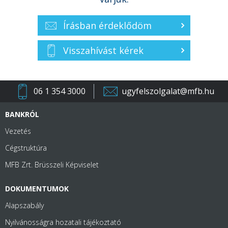
Írásban érdeklődöm
Visszahívást kérek
06 1 354 3000
ugyfelszolgalat@mfb.hu
BANKRÓL
Vezetés
Cégstruktúra
MFB Zrt. Brüsszeli Képviselet
DOKUMENTUMOK
Alapszabály
Nyilvánosságra hozatali tájékoztató