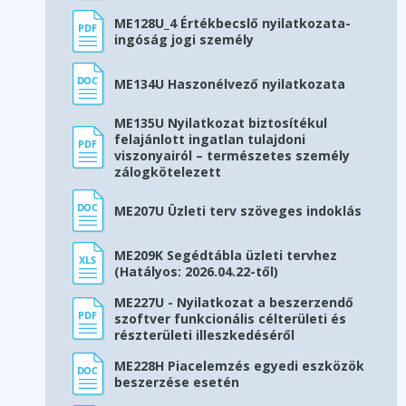
ME128U_4 Értékbecslő nyilatkozata-
ingóság jogi személy
ME134U Haszonélvező nyilatkozata
ME135U Nyilatkozat biztosítékul
felajánlott ingatlan tulajdoni
viszonyairól – természetes személy
zálogkötelezett
ME207U Üzleti terv szöveges indoklás
ME209K Segédtábla üzleti tervhez
(Hatályos: 2026.04.22-től)
ME227U - Nyilatkozat a beszerzendő
szoftver funkcionális célterületi és
részterületi illeszkedéséről
ME228H Piacelemzés egyedi eszközök
beszerzése esetén