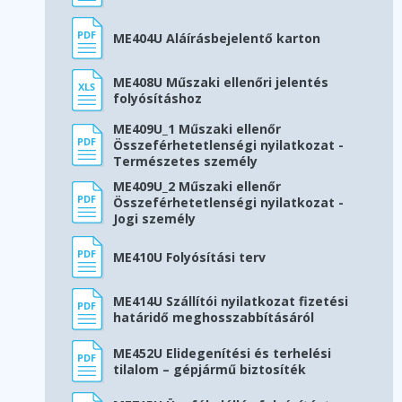
ME404U Aláírásbejelentő karton
ME408U Műszaki ellenőri jelentés
folyósításhoz
ME409U_1 Műszaki ellenőr
Összeférhetetlenségi nyilatkozat -
Természetes személy
ME409U_2 Műszaki ellenőr
Összeférhetetlenségi nyilatkozat -
Jogi személy
ME410U Folyósítási terv
ME414U Szállítói nyilatkozat fizetési
határidő meghosszabbításáról
ME452U Elidegenítési és terhelési
tilalom – gépjármű biztosíték