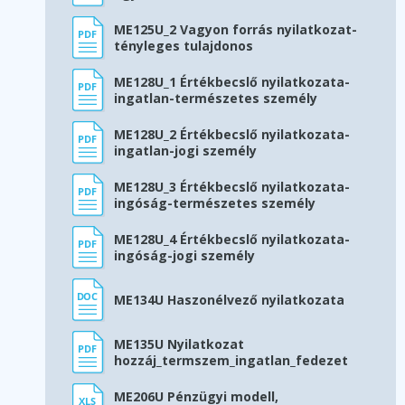
ME125U_2 Vagyon forrás nyilatkozat-
tényleges tulajdonos
ME128U_1 Értékbecslő nyilatkozata-
ingatlan-természetes személy
ME128U_2 Értékbecslő nyilatkozata-
ingatlan-jogi személy
ME128U_3 Értékbecslő nyilatkozata-
ingóság-természetes személy
ME128U_4 Értékbecslő nyilatkozata-
ingóság-jogi személy
ME134U Haszonélvező nyilatkozata
ME135U Nyilatkozat
hozzáj_termszem_ingatlan_fedezet
ME206U Pénzügyi modell,