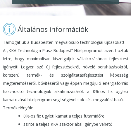
Általános információk
Támogatjuk a Budapesten megvalósuló technológiai újításokat!
A „KKV Technológia Plusz Budapest” Hitelprogramot azért hoztuk
létre, hogy maximálisan kiszolgáljuk vállalkozásának fejlesztési
igényeit! Legyen szó új fejlesztésekről, növelő beruházásokról,
korszerű termék- és szolgáltatásfejlesztési képesség
megteremtéséről, bővítéséről vagy éppen megújuló energiaforrás
hasznosító technológiák alkalmazásáról, a 0%-os fix ügyleti
kamatozású hitelprogram segítségével sok célt megvalósítható.
Termékelőnyök:
0%-os fix ügyleti kamat a teljes futamidőre
szinte a teljes KKV szektor által igénybe vehető