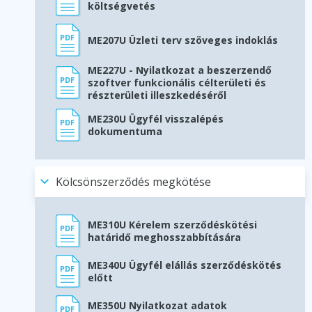
költségvetés
ME207U Üzleti terv szöveges indoklás
ME227U - Nyilatkozat a beszerzendő
szoftver funkcionális célterületi és
részterületi illeszkedéséről
ME230U Ügyfél visszalépés
dokumentuma
Kölcsönszerződés megkötése
ME310U Kérelem szerződéskötési
határidő meghosszabbítására
ME340U Ügyfél elállás szerződéskötés
előtt
ME350U Nyilatkozat adatok