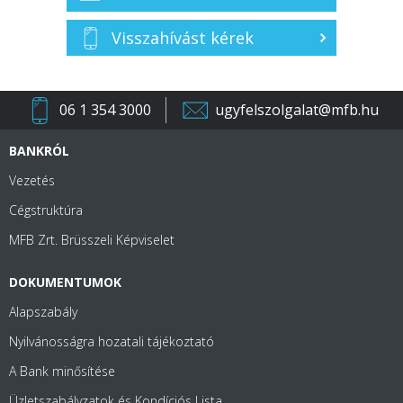
Visszahívást kérek
06 1 354 3000
ugyfelszolgalat@mfb.hu
BANKRÓL
Vezetés
Cégstruktúra
MFB Zrt. Brüsszeli Képviselet
DOKUMENTUMOK
Alapszabály
Nyilvánosságra hozatali tájékoztató
A Bank minősítése
Üzletszabályzatok és Kondíciós Lista