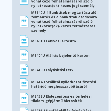
vonatkozó felhatalmazásról szóló
nyilatkozat(ok)-kezes jogi személy
ME140U_4 Banktitok megtartása alóli
felmentés és a banktitok átadására
vonatkozó felhatalmazásról szóló
nyilatkozat(ok)-kezes természetes
személy
ME401U Lehívási értesítő
ME404U Aláírás bejelentő karton
ME410U Folyósítási terv
ME414U Szállítói nyilatkozat fizetési
határidő meghosszabbításáról
ME452U Elidegenítési és terhelési
tilalom-gépjármű biztosíték
ME715U Ügyfél elállás folyósítást