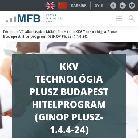
KARRIER
GYIK
Főoldal
Vállalkozások
Működő
Hitel
KKV Technológia Plusz
Budapest Hitelprogram (GINOP Plusz- 1.4.4-24)
KKV
TECHNOLÓGIA
PLUSZ BUDAPEST
HITELPROGRAM
(GINOP PLUSZ-
1.4.4-24)