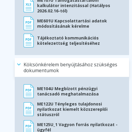
ME107U Támogatástartalom
kalkulátor intenzitással (Hatályos
2026.02.16-tól)
ME601U Kapcsolattartási adatok
módosításának kérelme
Tájékoztató kommunikációs
kötelezettség teljesítéséhez
Kölcsönkérelem benyújtásához szükséges
dokumentumok
ME104U Megbízott pénzügyi
tanácsadó meghatalmazása
ME122U Tényleges tulajdonosi
nyilatkozat kiemelt közszereplői
státuszról
ME125U_1 Vagyon forrás nyilatkozat -
ügyfél