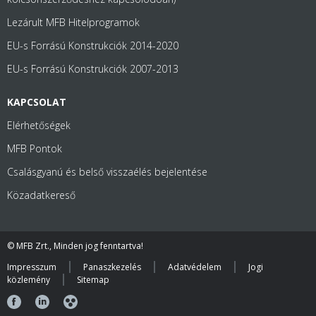
Lezárult MFB Hitelprogramok
EU-s Forrású Konstrukciók 2014-2020
EU-s Forrású Konstrukciók 2007-2013
KAPCSOLAT
Elérhetőségek
MFB Pontok
Csalásgyanú és belső visszaélés bejelentése
Közadatkereső
© MFB Zrt., Minden jog fenntartva!
Impresszum
Panaszkezelés
Adatvédelem
Jogi
közlemény
Sitemap