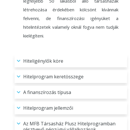
legfeljebb 50 lakásból álló társasházak
létrehozása érdekében kölcsönt kívánnak
felvenni, de finanszírozási igényüket a
hitelintézetek valamely oknál fogva nem tudják
kielégíteni.
Hiteligénylők köre
Hitelprogram keretösszege
A finanszírozás típusa
Hitelprogram jellemzői
Az MFB Társasház Plusz Hitelprogramban
résztvevő pénzügyi vállalkozások