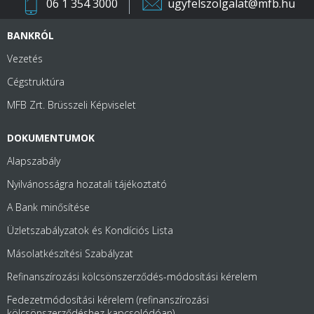
06 1 354 3000
ugyfelszolgalat@mfb.hu
BANKRÓL
Vezetés
Cégstruktúra
MFB Zrt. Brüsszeli Képviselet
DOKUMENTUMOK
Alapszabály
Nyilvánosságra hozatali tájékoztató
A Bank minősítése
Üzletszabályzatok és Kondíciós Lista
Másolatkészítési Szabályzat
Refinanszírozási kölcsönszerződés-módosítási kérelem
Fedezetmódosítási kérelem (refinanszírozási
kölcsönszerződéshez kapcsolódóan)