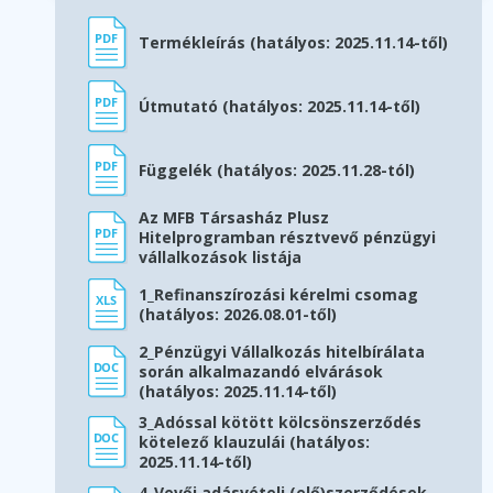
Termékleírás (hatályos: 2025.11.14-től)
Útmutató (hatályos: 2025.11.14-től)
Függelék (hatályos: 2025.11.28-tól)
Az MFB Társasház Plusz
Hitelprogramban résztvevő pénzügyi
vállalkozások listája
1_Refinanszírozási kérelmi csomag
(hatályos: 2026.08.01-től)
2_Pénzügyi Vállalkozás hitelbírálata
során alkalmazandó elvárások
(hatályos: 2025.11.14-től)
3_Adóssal kötött kölcsönszerződés
kötelező klauzulái (hatályos:
2025.11.14-től)
4_Vevői adásvételi (elő)szerződések