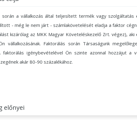
s során a vállalkozás által teljesített termék vagy szolgáltatás
llított - még le nem járt - számlakövetelését eladja a faktor cé
rálást kizárólag az MKK Magyar Követeléskezelő Zrt. végez), aki
 Ön vállalkozásának. Faktorálás során Társaságunk megelőleg
A faktorálás igénybevételével Ön szinte azonnal hozzájut a v
zegének akár 80-90 százalékához.
g előnyei