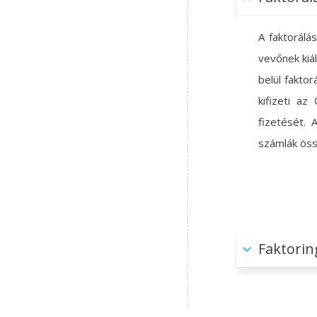
A faktorálá
vevőnek kiá
belül fakto
kifizeti az
fizetését. 
számlák öss
Faktorin