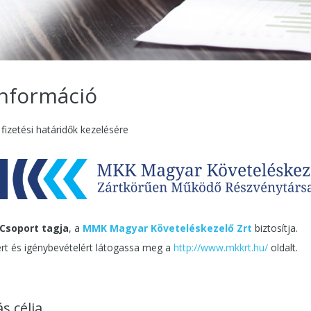
információ
 fizetési határidők kezelésére
Csoport tagja
, a
MMK Magyar Követeléskezelő Zrt
biztosítja.
ért és igénybevételért látogassa meg a
http://www.mkkrt.hu/
oldalt.
s célja