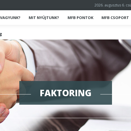
2026. augusztus 6. cs
K VAGYUNK?
MIT NYÚJTUNK?
MFB PONTOK
MFB CSOPORT
g
FAKTORING