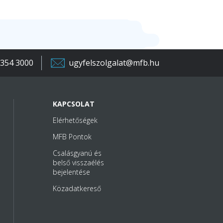
 354 3000
ugyfelszolgalat@mfb.hu
KAPCSOLAT
Elérhetőségek
MFB Pontok
Csalásgyanú és
belső visszaélés
bejelentése
Közadatkereső