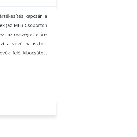
 értékesítés kapcsán a
gnek (az MFB Csoporton
 ezt az összeget előre
ezi a vevő halasztott
evők felé kibocsátott