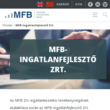
KARRIER
GYIK
Főoldal
MFB-Ingatlanfejlesztő Zrt.
MFB-
INGATLANFEJLESZTŐ
ZRT.
Az MFB Zrt. ingatlankezelési tevékenységének
átalakítása során az MFB-Ingatlanfejlesztő Zrt.