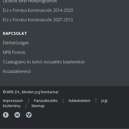
Lezárult MFB Hitelprogramok
EU-s Forrású Konstrukciók 2014-2020
EU-s Forrású Konstrukciók 2007-2013
KAPCSOLAT
Elérhetőségek
MFB Pontok
Csalásgyanú és belső visszaélés bejelentése
Közadatkereső
© MFB Zrt., Minden jog fenntartva!
Impresszum
Panaszkezelés
Adatvédelem
Jogi
közlemény
Sitemap