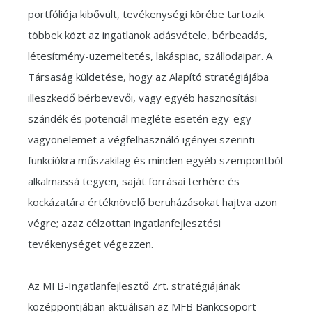
portfóliója kibővült, tevékenységi körébe tartozik
többek közt az ingatlanok adásvétele, bérbeadás,
létesítmény-üzemeltetés, lakáspiac, szállodaipar. A
Társaság küldetése, hogy az Alapító stratégiájába
illeszkedő bérbevevői, vagy egyéb hasznosítási
szándék és potenciál megléte esetén egy-egy
vagyonelemet a végfelhasználó igényei szerinti
funkciókra műszakilag és minden egyéb szempontból
alkalmassá tegyen, saját forrásai terhére és
kockázatára értéknövelő beruházásokat hajtva azon
végre; azaz célzottan ingatlanfejlesztési
tevékenységet végezzen.
Az MFB-Ingatlanfejlesztő Zrt. stratégiájának
középpontjában aktuálisan az MFB Bankcsoport