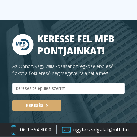
KERESSE FEL MFB
PONTJAINKAT!
Az Önhöz, vagy vállalkozásához legközelebb eső
fiókot a fiókkereső segítségével találhatja meg!
KERESÉS
06 1 354 3000
ugyfelszolgalat@mfb.hu