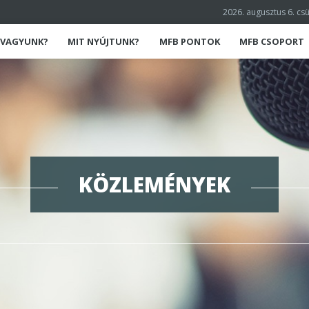
2026. augusztus 6. cs
K VAGYUNK?
MIT NYÚJTUNK?
MFB PONTOK
MFB CSOPORT
KÖZLEMÉNYEK