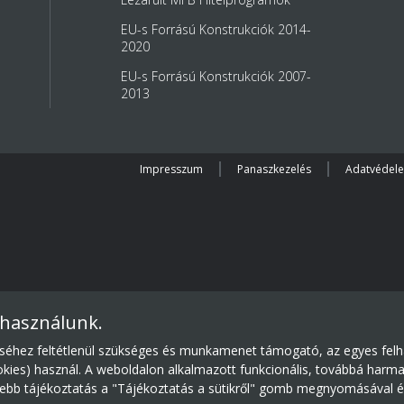
EU-s Forrású Konstrukciók 2014-
2020
EU-s Forrású Konstrukciók 2007-
2013
Impresszum
Panaszkezelés
Adatvédel
 használunk.
séhez feltétlenül szükséges és munkamenet támogató, az egyes fe
okies) használ. A weboldalon alkalmazott funkcionális, továbbá harma
ővebb tájékoztatás a "Tájékoztatás a sütikről" gomb megnyomásával ér