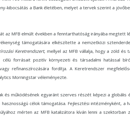
vény-kibocsátás a Bank életében, melyet a tervek szerint a jövőb
pját az MFB elmúlt években a fenntarthatóság irányába megtett lép
evékenység támogatására elkészítette a nemzetközi sztenderd
írozási Keretrendszert
, mellyel az MFB vállalja, hogy a zöld és 
ó célú forrásait pozitív környezeti és társadalmi hatással bír
/vagy refinanszírozására fordítja. A Keretrendszer megfelelő
nalytics Morningstar véleményezte.
k és működésének egyaránt szerves részét képezi a globális ég
i hasznosságú célok támogatása. Fejlesztési intézményként, a h
súlyához mérten az MFB katalizátora kíván lenni a szektorban z