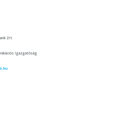
ank Zrt.
ikációs Igazgatóság
b.hu