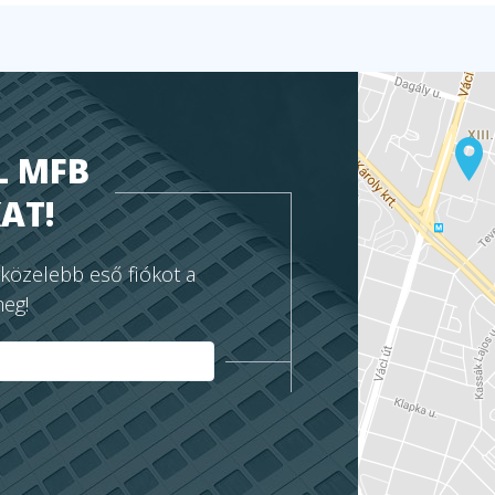
L MFB
AT!
gközelebb eső fiókot a
meg!