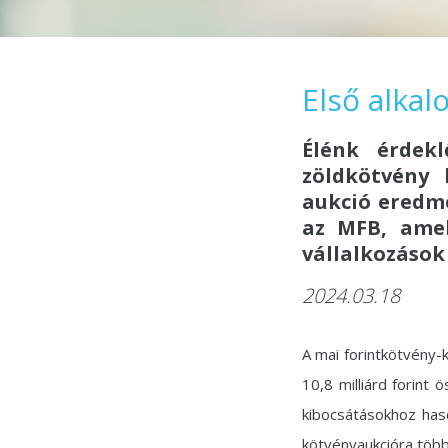
Első alka
Élénk érdekl
zöldkötvény 
aukció eredmé
az MFB, amel
vállalkozások
2024.03.18
A mai forintkötvény-
10,8 milliárd forint
kibocsátásokhoz haso
kötvényaukcióra több 