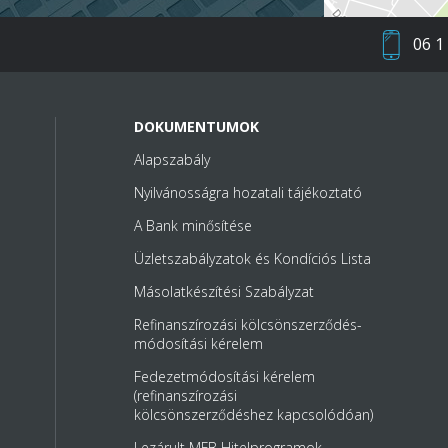
06 1
DOKUMENTUMOK
Alapszabály
Nyilvánosságra hozatali tájékoztató
A Bank minősítése
Üzletszabályzatok és Kondíciós Lista
Másolatkészítési Szabályzat
Refinanszírozási kölcsönszerződés-
módosítási kérelem
Fedezetmódosítási kérelem
(refinanszírozási
kölcsönszerződéshez kapcsolódóan)
Lezárult MFB Hitelprogramok