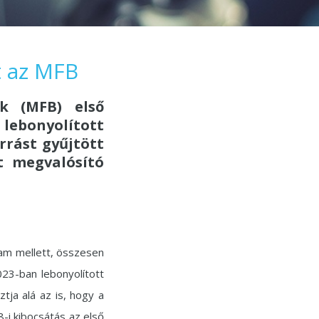
t az MFB
nk (MFB) első
lebonyolított
rrást gyűjtött
t megvalósító
zam mellett, összesen
023-ban lebonyolított
tja alá az is, hogy a
8-i kibocsátás az első