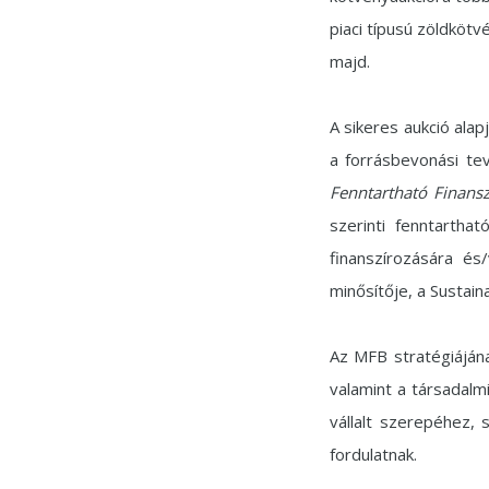
piaci típusú zöldköt
majd.
A sikeres aukció ala
a forrásbevonási t
Fenntartható Finansz
szerinti fenntarthat
finanszírozására és
minősítője, a Sustai
Az MFB stratégiájána
valamint a társadalm
vállalt szerepéhez, 
fordulatnak.