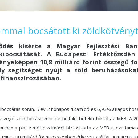
lommal bocsátott ki zöldkötvény
ődés kísérte a Magyar Fejlesztési Ba
kibocsátását. A Budapesti Értéktőzsdén 
nyeképpen 10,8 milliárd forint összegű fo
y segítséget nyújt a zöld beruházásoka
 finanszírozásában.
kibocsátás során, 5 év 2 hónapos futamidő és 6,93% átlagos ho
 összegű zöld forrást vont be belföldi befektetőktől az MFB. A 2
nlóan a piac ismét bizalmáról biztosította az MFB-t, ezt támasz
mint 100 milliárd forint összegben érkezett ajánlat. A március 1