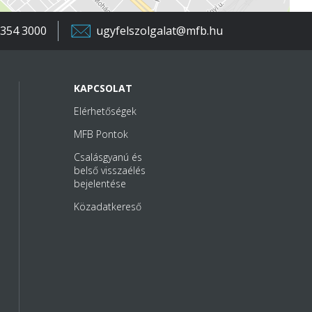
 354 3000
ugyfelszolgalat@mfb.hu
KAPCSOLAT
Elérhetőségek
MFB Pontok
Csalásgyanú és
belső visszaélés
bejelentése
Közadatkereső