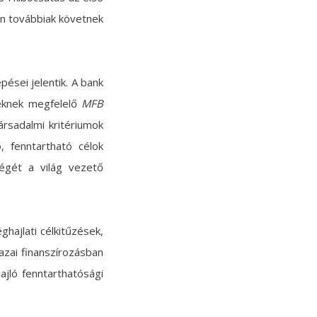
en továbbiak követnek
ései jelentik. A bank
eknek megfelelő
MFB
társadalmi kritériumok
ó, fenntartható célok
ségét a világ vezető
hajlati célkitűzések,
azai finanszírozásban
ajló fenntarthatósági